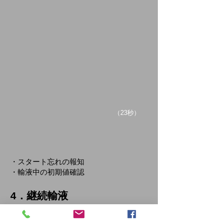
​（23秒）
・スタート忘れの報知
・輸液中の初期値確認
4．継続輸液
4-1.継続輸液