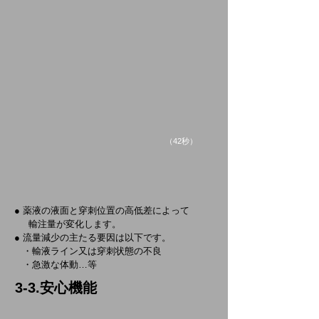
​（42秒）
● 薬液の液面と穿刺位置の
高低差によって
輸注量が変化します。
● 流量減少の主たる要因は以下です。
・輸液ライン又は穿刺状態の不良
・急激な体動…等
3-3.安心機能