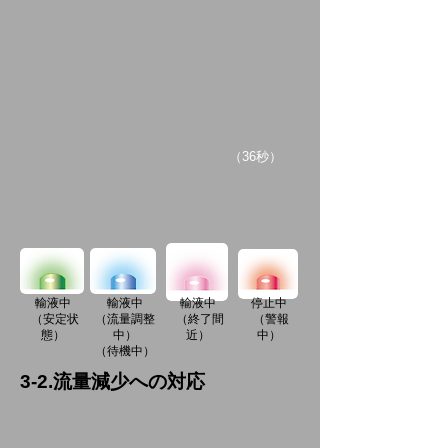
​（36秒）
輸液中
輸液中
輸液中
停止中
（安定状
（流量調整
（終了間
（警報
態）
中）
近）
中）
（待機中）
3-2.流量減少への対応