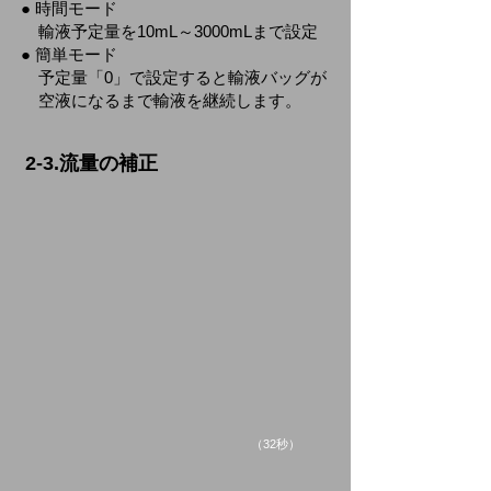
● 時間モード
輸液予定量を10mL～3000mLまで設定
● 簡単モード
予定量「0」で
設定すると
輸液バッグが
空液になるまで輸液を継続します。
2-3.流量の補正
​（32秒）