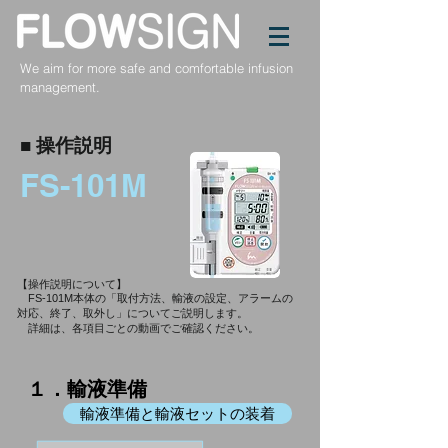
We aim for more safe and comfortable infusion
management.
​■ 操作説明
FS-101M
【操作説明について】
FS-101M本体の「取付方法、輸液の設定、アラームの
対応、終了、取外し」についてご説明します。
​
詳細は、各項目ごとの動画でご確認ください。
１．輸液準備
輸液準備と輸液セットの装着