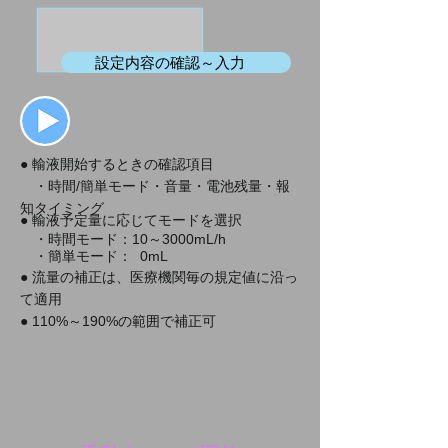
設定内容の確認～入力
● 輸液開始するときの確認項目
・時間/簡単モード・音量・電池残量・報
知タイミング
● 輸液予定量に応じてモードを選択
・時間モード：10～3000mL/h
・簡単モード： 0mL
● 流量の補正は、医療機関毎の規定値に沿っ
て適用
● 110%～190%の範囲で補正可