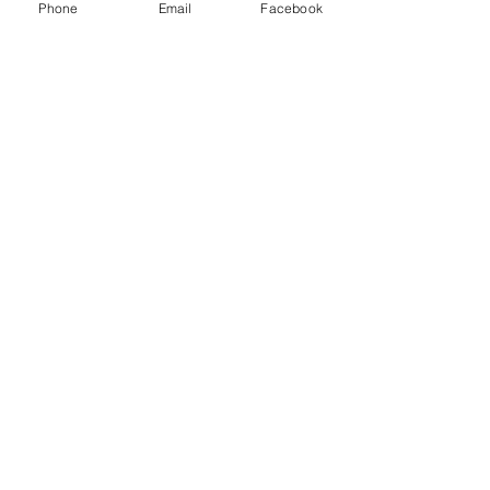
Phone
Email
Facebook
●継続輸液はモードで作業が異なります。
・時間モード
総輸液量を設定し
２種以上の薬液を
継続輸液します。
・簡単モード