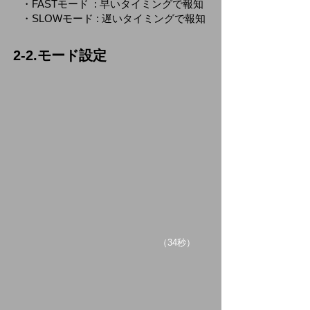
・FASTモード : 早いタイミングで報知
・SLOWモード : 遅いタイミングで報知
2-2.モード設定
​（34秒）