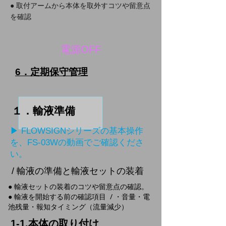
● 取付アームから本体を取外すコツや留意点
を確認
​電源OFF
6．定期保守管理
１．輸液準備
▶ FLOWSIGNシリーズの基本操作
を、FS-03Wの動画でご確認くださ
い。
/ 輸液の準備と輸液セットの装着
● 輸液セットの装着のコツや留意点の確認。
● 輸液を開始する前の確認項目 / ・音量・電
池残量・報知タイミング（流量減少）
1-1.本体の取り付け