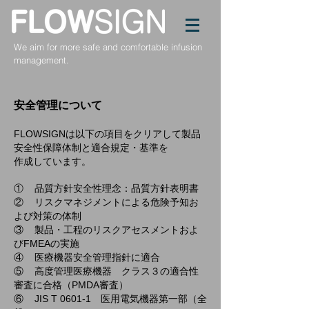
We aim for more safe and comfortable infusion
management.
安全管理について
FLOWSIGNは以下の項目をクリアして製品
安全性保障体制と適合規定・基準を
作成しています。
① 品質方針安全性理念：品質方針表明書
② リスクマネジメントによる危険予知お
よび対策の体制
③ 製品・工程のリスクアセスメントおよ
びFMEAの実施
④ 医療機器安全管理指針に適合
⑤ 高度管理医療機器 クラス３の適合性
審査に合格（PMDA審査）
⑥ JIS T 0601-1 医用電気機器第一部（全