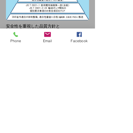
安全性を重視した品質方針と
安全コンセプト商品の開発
Phone
Email
Facebook
電気用品取締法に準拠した
社内安全性規格への適合性確認
製品・工程のリスクアセスメント
およびFMEAの実施
医療機器安全管理の
保守点検体制を整備
医療機器要求試験の
実施・適合性確認
製造販売業・登録製造所の