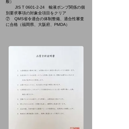
般）
JIS T
0601-2-24
輸液ポンプ関係の個
別要求事項の対象全項目をクリア
⑦ QMS省令適合の体制整備、適合性審査
に合格（福岡県、大阪府、PMDA）