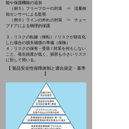
能や保護機能の追加
（例５）フリーフローの対策 ⇒ 流量検
知センサーによる監視
（例６）ラインの外れの対策 ⇒ チュー
ブドアによる物理的保護
３．リスクの転嫁（移転） / リスクが顕在化
した場合の損失補償の準備（保険）
４．リスクの保有・受容 / 対策を何もしない
こと、
発生頻度が低く、損害も小さいリスク
に対して用いる。
【 製品安全性保障体制と適合規定・基準
】