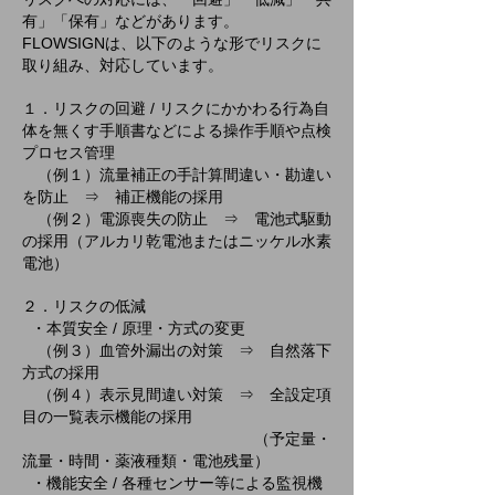
有」「保有」などがあります。
FLOWSIGNは、以下のような形でリスクに
取り組み、対応しています。
１．リスクの回避 / リスクにかかわる行為自
体を無くす
手順書などによる操作手順や点検
プロセス管理
（例１）流量補正の手計算間違い・勘違い
を防止 ⇒ 補正機能の採用
（例２）電源喪失の防止 ⇒ 電池式駆動
の採用（アルカリ乾電池またはニッケル水素
電池）
２．リスクの低減
・本質安全 / 原理・方式の変更
（例３）血管外漏出の対策 ⇒ 自然落下
方式の採用
（例４）表示見間違い対策 ⇒ 全設定項
目の一覧表示機能の採用
（予定量・
流量・時間・薬液種類・電池残量）
・機能安全 / 各種センサー等による監視機